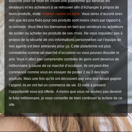
élaborer pour ce motif en créant une plateforme qui servirait les
vendeurs et les acheteurs à se retrouver afin d’échanger à propos de
leurs produits, visite
meilleur casino en ligne
. Vous serez d’accord avec
moi que les prix fixés pour ces produits sont moins chers par rapport à
la normale. Vous êtes les bienvenus en tant que vendeurs ou acheteurs
de poster ou acheter les produits de vos choix. Ne vous inquiétez pas à
propos de la sécurité de vos informations personnelles car l’équipe de
nos agents est bien entrainée pour ça. Cette plateforme est plus
considérée comme un marché d’occasion ou vous pouvez discuter le
prix. Vous n’allez pas comprendre combien de gens sont devenus de
millionnaire à cause de ce marché d’occasion. Ils ont peut-être
commencé comme vous en essayer de poster 2 ou 3 des leurs
produits. Mais une fois qu’ils ont découvert que cela leur faisait gagner
l’argent, ils en ont fait un commerce de vie. Et voilà à présent
l’opportunité vous est offerte. A moins que vous ne vouliez pas devenir
le futur millionnaire, je vous conseille de bien continuer la lecture de ce
site.