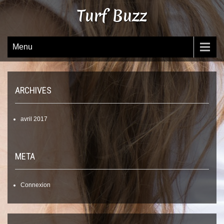
Skip
Turf Buzz
to
content
Menu
ARCHIVES
avril 2017
META
Connexion